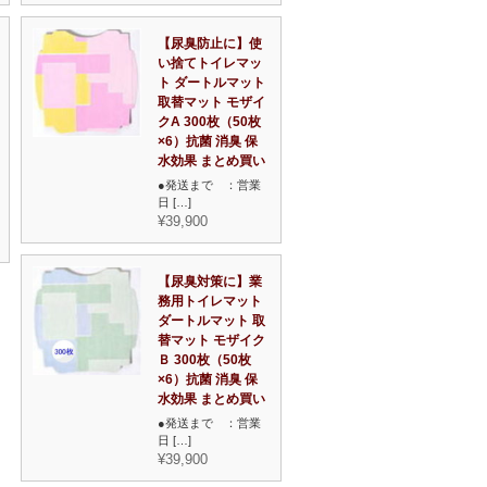
【尿臭防止に】使
い捨てトイレマッ
ト ダートルマット
取替マット モザイ
クA 300枚（50枚
×6）抗菌 消臭 保
水効果 まとめ買い
●発送まで ：営業
日 […]
¥39,900
【尿臭対策に】業
務用トイレマット
ダートルマット 取
替マット モザイク
Ｂ 300枚（50枚
×6）抗菌 消臭 保
水効果 まとめ買い
●発送まで ：営業
日 […]
¥39,900