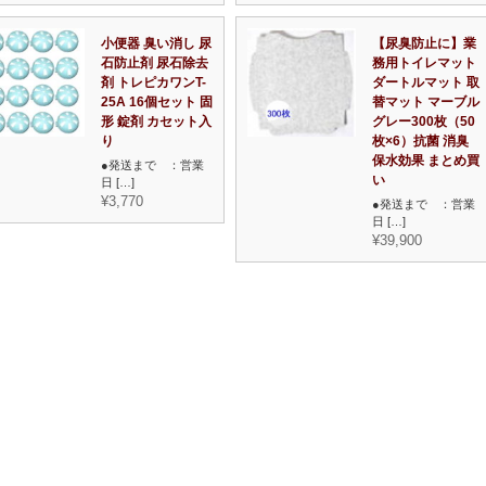
小便器 臭い消し 尿
【尿臭防止に】業
石防止剤 尿石除去
務用トイレマット
剤 トレピカワンT-
ダートルマット 取
25A 16個セット 固
替マット マーブル
形 錠剤 カセット入
グレー300枚（50
り
枚×6）抗菌 消臭
保水効果 まとめ買
●発送まで ：営業
い
日 […]
¥3,770
●発送まで ：営業
日 […]
¥39,900