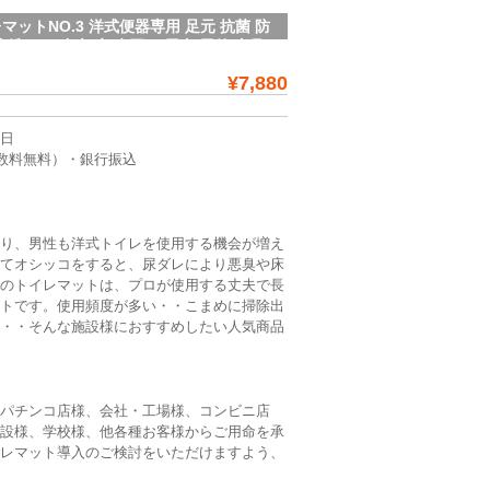
ットNO.3 洋式便器専用 足元 抗菌 防
 洗える 丈夫 床 水回り 屋内 屋外 土足
)
¥7,880
5日
数料無料）・銀行振込
より、男性も洋式トイレを使用する機会が増え
ってオシッコをすると、尿ダレにより悪臭や床
このトイレマットは、プロが使用する丈夫で長
ットです。使用頻度が多い・・こまめに掃除出
る・・そんな施設様におすすめしたい人気商品
、パチンコ店様、会社・工場様、コンビニ店
施設様、学校様、他各種お客様からご用命を承
イレマット導入のご検討をいただけますよう、
。