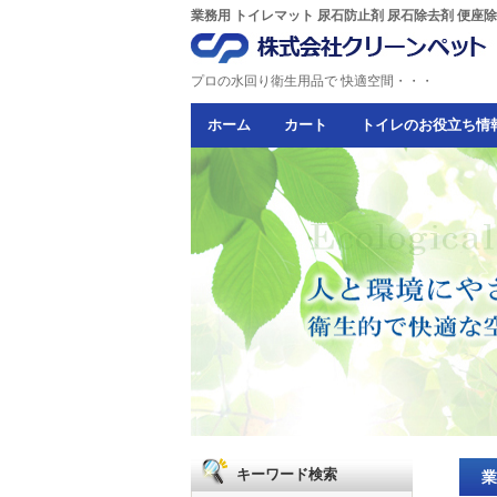
業務用 トイレマット 尿石防止剤 尿石除去剤 便座
プロの水回り衛生用品で 快適空間・・・
ホーム
カート
トイレのお役立ち情
キーワード検索
業