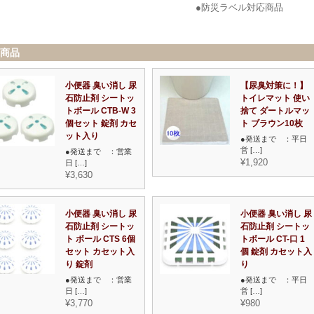
●防災ラベル対応商品
商品
小便器 臭い消し 尿
【尿臭対策に！】
石防止剤 シートッ
トイレマット 使い
トボール CTB-W 3
捨て ダートルマッ
個セット 錠剤 カセ
ト ブラウン10枚
ット入り
●発送まで ：平日
営 […]
●発送まで ：営業
¥1,920
日 […]
¥3,630
小便器 臭い消し 尿
小便器 臭い消し 尿
石防止剤 シートッ
石防止剤 シートッ
ト ボール CTS 6個
トボール CT-口 1
セット カセット入
個 錠剤 カセット入
り 錠剤
り
●発送まで ：営業
●発送まで ：平日
日 […]
営 […]
¥3,770
¥980