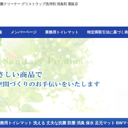
除菌クリーナー グリストラップ洗浄剤 消臭剤 通販店
報
メンバーページ
業務用トイレマット
特定商取引法に基づく表
務用トイレマット 洗える 丈夫な抗菌 防塵 消臭 保水 足元マット BW