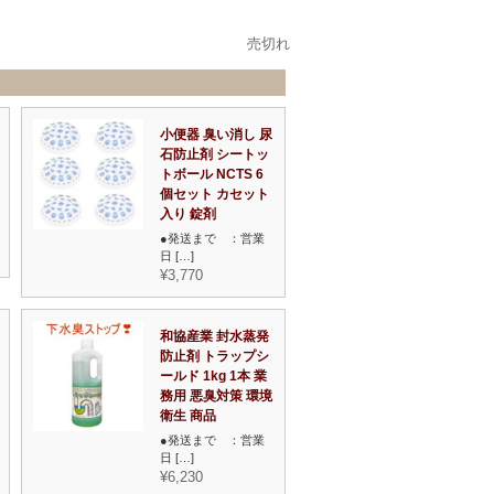
売切れ
小便器 臭い消し 尿
石防止剤 シートッ
トボール NCTS 6
個セット カセット
入り 錠剤
●発送まで ：営業
日 […]
¥3,770
和協産業 封水蒸発
防止剤 トラップシ
ールド 1kg 1本 業
務用 悪臭対策 環境
衛生 商品
●発送まで ：営業
日 […]
¥6,230