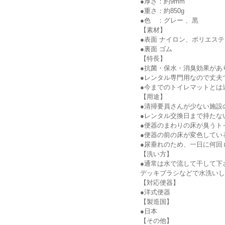
●厚さ：約9mm
●重さ：約850g
●色 ：グレー 、黒
【素材】
●表面 ナイロン、ポリエス
●裏面 ゴム
【特長】
●抗菌・保水・消臭効果があ
●レンタル専門用なので丈夫
●今までのトイレマットとは
【用途】
●清掃要員さんが少ない施設
●レンタル交換日まで持たな
●便器のまわりの床が臭うト
●便器の前の床が変色してい
●尿垂れのため、一日に何回
【洗い方】
●通常は水で流して干して下
デッキブラシなどで水洗い
【対応便器】
●洋式便器
【製造国】
●日本
【その他】