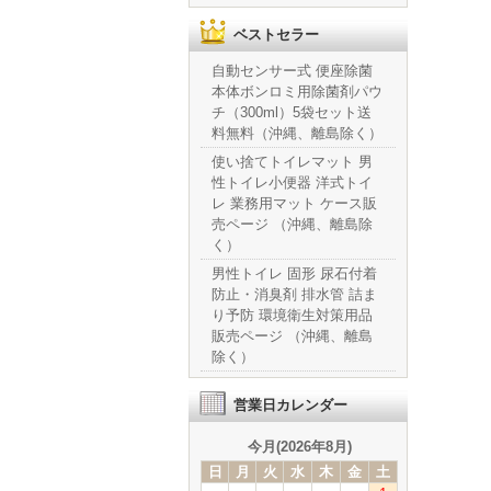
ベストセラー
自動センサー式 便座除菌
本体ボンロミ用除菌剤パウ
チ（300ml）5袋セット送
料無料（沖縄、離島除く）
使い捨てトイレマット 男
性トイレ小便器 洋式トイ
レ 業務用マット ケース販
売ページ （沖縄、離島除
く）
男性トイレ 固形 尿石付着
防止・消臭剤 排水管 詰ま
り予防 環境衛生対策用品
販売ページ （沖縄、離島
除く）
営業日カレンダー
今月(2026年8月)
日
月
火
水
木
金
土