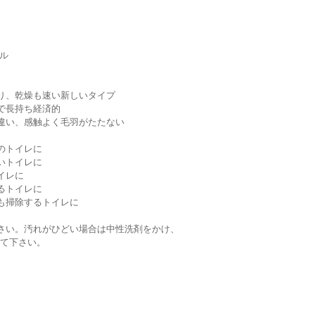
テル
り、乾燥も速い新しいタイプ
で長持ち経済的
違い、感触よく毛羽がたたない
のトイレに
いトイレに
イレに
るトイレに
も掃除するトイレに
さい。汚れがひどい場合は中性洗剤をかけ、
して下さい。