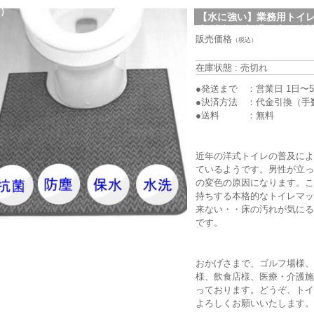
）
【水に強い】業務用トイレマ
塵 消臭 保水 滑り止め 介護
販売価格
汚れ対策 衛生用品 (023-1
（税込）
在庫状態 : 売切れ
●発送まで ：営業日 1日〜
●決済方法 ：代金引換（手
●送料 ：無料
近年の洋式トイレの普及に
ているようです。男性が立
の変色の原因になります。
持ちする本格的なトイレマ
来ない・・床の汚れが気に
です。
おかげさまで、ゴルフ場様
様、飲食店様、医療・介護
っております。どうぞ、ト
よろしくお願いいたします