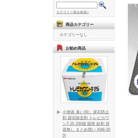
く
カテゴリー複合検索>
商品カテゴリー
カテゴリーなし
お勧め商品
小便器 臭い消し 尿石防止
剤 尿石除去剤 トレピカワ
ンT-25 200個 固形 錠剤 容
器無し まとめ買い (046-20
0)