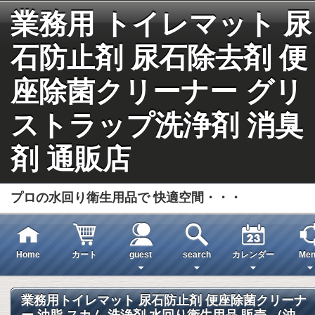
業務用 トイレマット 尿
石防止剤 尿石除去剤 便
座除菌クリーナー グリ
ストラップ洗浄剤 消臭
剤 通販店
プロの水回り衛生用品で 快適空間・・・
Home
カート
guest
search
カレンダー
Men
業務用トイレマット 尿石防止剤 便座除菌クリーナ