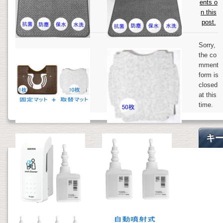
ents o
n this
post.
Sorry,
the co
mment
form is
closed
at this
time.
キ
ワ
ド
索