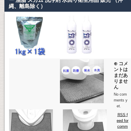
ー 油脂 スカム 洗浄剤 水回り衛生用品 販売 （沖
縄、離島除く）
⊕ コメ
ントは
まだあ
りませ
ん
No com
ments y
et.
RSS
f
eed for
comm