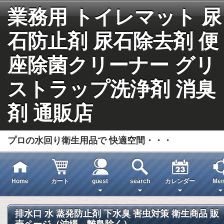
業務用 トイレマット 尿
石防止剤 尿石除去剤 便
座除菌クリーナー グリ
ストラップ洗浄剤 消臭
剤 通販店
プロの水回り衛生用品で 快適空間・・・
Home
カート
guest
search
カレンダー
Men
排水口 水 蒸発防止剤 下水臭 害虫対策 衛生商品 販