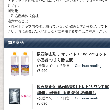
・トラップ内の水量や状況によっても違いますが、約3ヶ月〜6ヶ
月です。
製造元
・和協産業株式会社
注意すること
・排水トラップ内の水が漏れていないか確認してから投入して下
さい。特に画像3の床排水口などに使用する場合はご注意下さい。
関連商品
尿石除去剤 デオライトＬ1kg 2本セット
小便器 つまり除去液
●発送まで ：営業日 …
Continue reading
→
¥3,990
尿石防止剤 尿石除去剤 トレピカワンT-50
40個 小便器用 固形 錠剤 容器無し
●発送まで ：平日営 …
Continue reading
→
¥8,690