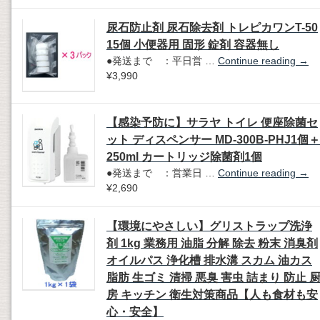
尿石防止剤 尿石除去剤 トレピカワンT-50
15個 小便器用 固形 錠剤 容器無し
●発送まで ：平日営 …
Continue reading
→
¥3,990
【感染予防に】サラヤ トイレ 便座除菌セ
ット ディスペンサー MD-300B-PHJ1個＋
250ml カートリッジ除菌剤1個
●発送まで ：営業日 …
Continue reading
→
¥2,690
【環境にやさしい】グリストラップ洗浄
剤 1kg 業務用 油脂 分解 除去 粉末 消臭剤
オイルパス 浄化槽 排水溝 スカム 油カス
脂肪 生ゴミ 清掃 悪臭 害虫 詰まり 防止 
房 キッチン 衛生対策商品【人も食材も安
心・安全】