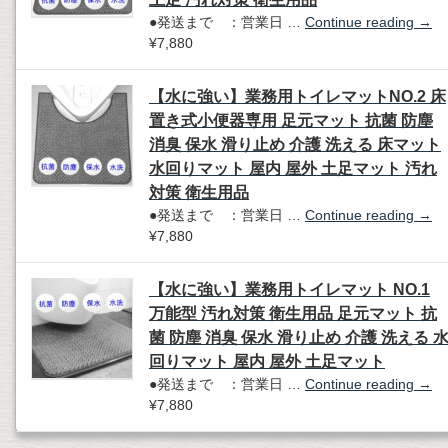
●発送まで ：営業日 …
Continue reading
→
¥7,880
【水に強い】業務用トイレマットNO.2 床
置き式小便器専用 足元マット 抗菌 防塵
消臭 保水 滑り止め 介護 洗える 床マット
水回りマット 屋内 屋外 土足マット 汚れ
対策 衛生用品
●発送まで ：営業日 …
Continue reading
→
¥7,880
【水に強い】業務用トイレマット NO.1
万能型 汚れ対策 衛生用品 足元マット 抗
菌 防塵 消臭 保水 滑り止め 介護 洗える 
回りマット 屋内 屋外 土足マット
●発送まで ：営業日 …
Continue reading
→
¥7,880