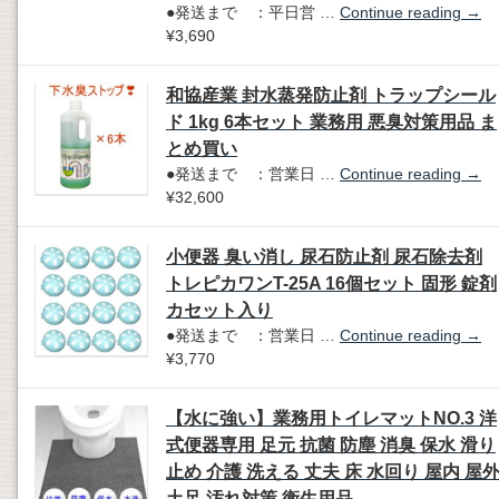
●発送まで ：平日営 …
Continue reading
→
¥3,690
和協産業 封水蒸発防止剤 トラップシール
ド 1kg 6本セット 業務用 悪臭対策用品 ま
とめ買い
●発送まで ：営業日 …
Continue reading
→
¥32,600
小便器 臭い消し 尿石防止剤 尿石除去剤
トレピカワンT-25A 16個セット 固形 錠剤
カセット入り
●発送まで ：営業日 …
Continue reading
→
¥3,770
【水に強い】業務用トイレマットNO.3 洋
式便器専用 足元 抗菌 防塵 消臭 保水 滑り
止め 介護 洗える 丈夫 床 水回り 屋内 屋
土足 汚れ対策 衛生用品