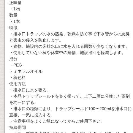
正味量
・1kg
数量
・1本
特徴
・排水口トラップの水の蒸発、乾燥を防ぐ事で下水管からの悪臭
と害虫の侵入を防止します。
・建物、施設内の床排水口に水を入れる回数が少なくなります。
・使用していない棟や休業中の建物、施設巡回を軽減します。
成分
・PEG
・ミネラルオイル
・着色料
使用方法
・排水口に水を張る。
・本品トラップシールドを良く振って、上下二層に分離した薬剤
を均一にする。
・排水口の種類により、トラップシールド100〜200mlを排水口に
直接、一気に投入する。
・注意事項をよくご覧になってからご使用下さい。
持続期間