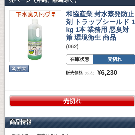
売ページ（沖縄、離島除く）
和協産業 封水蒸発防止
剤 トラップシールド 1
kg 1本 業務用 悪臭対
策 環境衛生 商品
(062)
在庫状態
売切れ
¥6,230
販売価格
（税込）
売切れ
商品情報