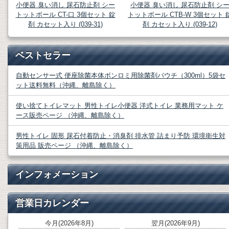
小便器 臭い消し 尿石防止剤 シー
小便器 臭い消し 尿石防止剤 シ
トットボール CT-口 3個セット 錠
トットボール CTB-W 3個セット 
剤 カセット入り (039-31)
剤 カセット入り (039-12)
ベストセラー
自動センサー式 便座除菌本体ボンロミ用除菌剤パウチ（300ml）5袋セ
ット送料無料（沖縄、離島除く）
使い捨てトイレマット 男性トイレ小便器 洋式トイレ 業務用マット ケ
ース販売ページ （沖縄、離島除く）
男性トイレ 固形 尿石付着防止・消臭剤 排水管 詰まり予防 環境衛生対
策用品 販売ページ （沖縄、離島除く）
インフォメーション
営業日カレンダー
今月(2026年8月)
翌月(2026年9月)