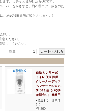
クします。カチッと音がしたらOKです。
にペーパーをかざすと、約20秒エアー抜きのた
に、約20秒間薬液が噴射されます。）
ださい。
注意ください。
保管してください。
数量
自動 センサー 式
トイレ 便座 除菌
クリーナー ディス
ペンサー ボンロミ-
S400１個（パウチ
は別売り） 業務用
●発送まで ：営業日
[…]
¥8,360