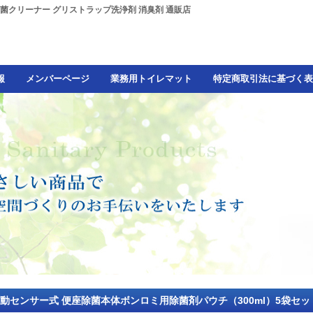
除菌クリーナー グリストラップ洗浄剤 消臭剤 通販店
報
メンバーページ
業務用トイレマット
特定商取引法に基づく表
動センサー式 便座除菌本体ボンロミ用除菌剤パウチ（300ml）5袋セ