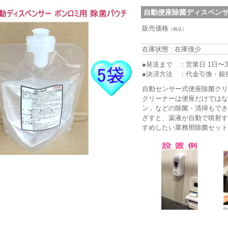
自動便座除菌ディスペンサ
袋セット (bk-302)
販売価格
（税込）
在庫状態 : 在庫僅少
●発送まで ：営業日 1日〜
●決済方法 ：代金引換・銀
自動センサー式便座除菌ク
クリーナーは便座だけでは
ン」などの除菌・清掃もで
ざすと、薬液が自動で噴射
すめしたい業務用除菌セッ