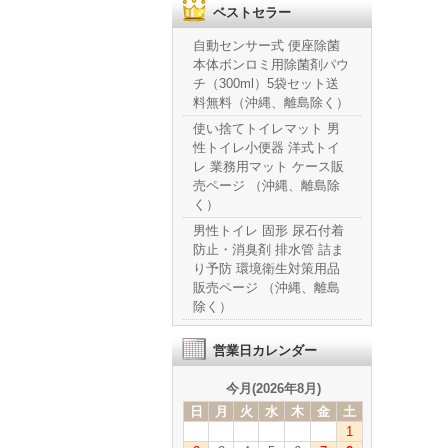
ベストセラー
自動センサー式 便座除菌
本体ボンロミ用除菌剤パウ
チ（300ml）5袋セット送
料無料（沖縄、離島除く）
使い捨てトイレマット 男
性トイレ小便器 洋式トイ
レ 業務用マット ケース販
売ページ （沖縄、離島除
く）
男性トイレ 固形 尿石付着
防止・消臭剤 排水管 詰ま
り予防 環境衛生対策用品
販売ページ （沖縄、離島
除く）
営業日カレンダー
今月(2026年8月)
日
月
火
水
木
金
土
1