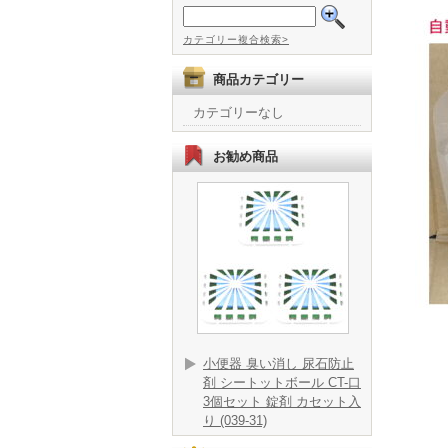
カテゴリー複合検索>
商品カテゴリー
カテゴリーなし
お勧め商品
小便器 臭い消し 尿石防止
剤 シートットボール CT-口
3個セット 錠剤 カセット入
り (039-31)