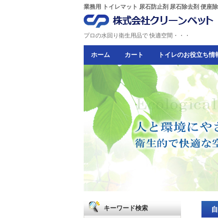
業務用 トイレマット 尿石防止剤 尿石除去剤 便座
プロの水回り衛生用品で 快適空間・・・
ホーム
カート
トイレのお役立ち情
キーワード検索
自