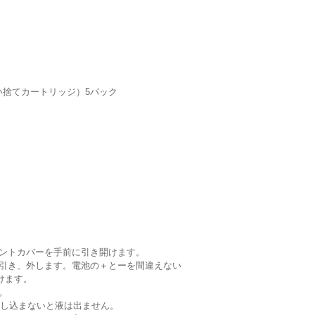
使い捨てカートリッジ）5パック
ロントカバーを手前に引き開けます。
に引き、外します。電池の＋とーを間違えない
けます。
。
差し込まないと液は出ません。