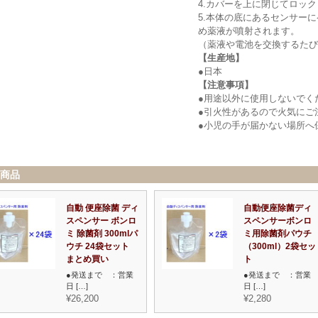
4.カバーを上に閉じてロッ
5.本体の底にあるセンサー
め薬液が噴射されます。
（薬液や電池を交換するたび
【生産地】
●日本
【注意事項】
●用途以外に使用しないでく
●引火性があるので火気にご
●小児の手が届かない場所へ
商品
自動 便座除菌 ディ
自動便座除菌ディ
スペンサー ボンロ
スペンサーボンロ
ミ 除菌剤 300mlパ
ミ用除菌剤パウチ
ウチ 24袋セット
（300ml）2袋セッ
まとめ買い
ト
●発送まで ：営業
●発送まで ：営業
日 […]
日 […]
¥26,200
¥2,280