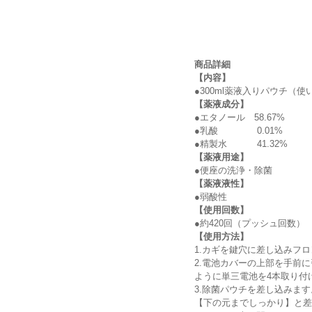
商品詳細
【内容】
●300ml薬液入りパウチ（
【薬液成分】
●エタノール 58.67%
●乳酸 0.01%
●精製水 41.32%
【薬液用途】
●便座の洗浄・除菌
【薬液液性】
●弱酸性
【使用回数】
●約420回（プッシュ回数）
【使用方法】
1.カギを鍵穴に差し込みフ
2.電池カバーの上部を手前
ように単三電池を4本取り付
3.除菌パウチを差し込みます
【下の元までしっかり】と