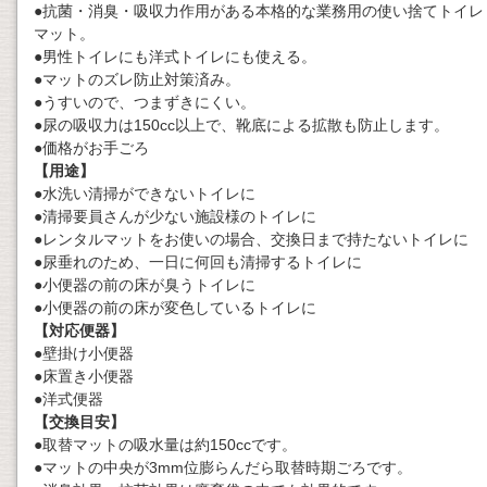
●抗菌・消臭・吸収力作用がある本格的な業務用の使い捨てトイレ
マット。
●男性トイレにも洋式トイレにも使える。
●マットのズレ防止対策済み。
●うすいので、つまずきにくい。
●尿の吸収力は150cc以上で、靴底による拡散も防止します。
●価格がお手ごろ
【用途】
●水洗い清掃ができないトイレに
●清掃要員さんが少ない施設様のトイレに
●レンタルマットをお使いの場合、交換日まで持たないトイレに
●尿垂れのため、一日に何回も清掃するトイレに
●小便器の前の床が臭うトイレに
●小便器の前の床が変色しているトイレに
【対応便器】
●壁掛け小便器
●床置き小便器
●洋式便器
【交換目安】
●取替マットの吸水量は約150ccです。
●マットの中央が3mm位膨らんだら取替時期ごろです。