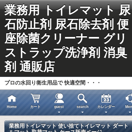
業務用 トイレマット 尿
石防止剤 尿石除去剤 便
座除菌クリーナー グリ
ストラップ洗浄剤 消臭
剤 通販店
プロの水回り衛生用品で 快適空間・・・
Home
カート
guest
search
カレンダー
Men
業務用トイレマット 使い捨てトイレマット ダート