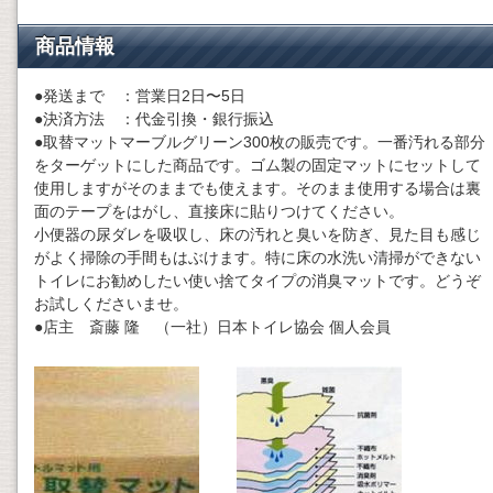
商品情報
●発送まで ：営業日2日〜5日
●決済方法 ：代金引換・銀行振込
●
取替マットマーブルグリーン300枚の販売です。一番汚れる部分
をターゲットにした商品です。ゴム製の固定マットにセットして
使用しますがそのままでも使えます。そのまま使用する場合は裏
面のテープをはがし、直接床に貼りつけてください。
小便器の尿ダレを吸収し、床の汚れと臭いを防ぎ、見た目も感じ
がよく掃除の手間もはぶけます。特に床の水洗い清掃ができない
トイレにお勧めしたい使い捨てタイプの消臭マットです。どうぞ
お試しくださいませ。
●店主 斎藤 隆 （一社）日本トイレ協会 個人会員