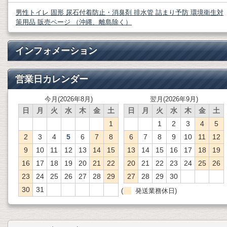
男性トイレ 固形 尿石付着防止・消臭剤 排水管 詰まり予防 環境衛生対
策用品 販売ページ （沖縄、離島除く）
インフォメーション
営業日カレンダー
今月(2026年8月)
翌月(2026年9月)
日
月
火
水
木
金
土
日
月
火
水
木
金
土
1
1
2
3
4
5
2
3
4
5
6
7
8
6
7
8
9
10
11
12
9
10
11
12
13
14
15
13
14
15
16
17
18
19
16
17
18
19
20
21
22
20
21
22
23
24
25
26
23
24
25
26
27
28
29
27
28
29
30
30
31
(
発送業務休日)