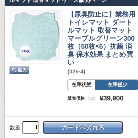
ルマット 取替マット ケース販売ページ
【尿臭防止に】業務用
トイレマット ダート
ルマット 取替マット
マーブルグリーン300
枚（50枚×6）抗菌 消
臭 保水効果 まとめ買
い
(025-4)
在庫状態
在庫僅少
¥39,900
販売価格
（税込）
数量