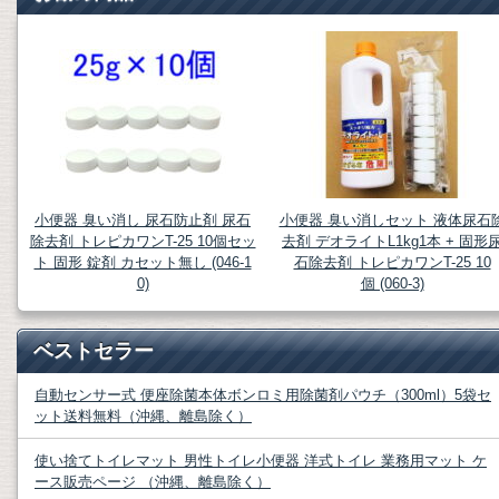
小便器 臭い消し 尿石防止剤 尿石
小便器 臭い消しセット 液体尿石
除去剤 トレピカワンT-25 10個セッ
去剤 デオライトL1kg1本 + 固形
ト 固形 錠剤 カセット無し (046-1
石除去剤 トレピカワンT-25 10
0)
個 (060-3)
ベストセラー
自動センサー式 便座除菌本体ボンロミ用除菌剤パウチ（300ml）5袋セ
ット送料無料（沖縄、離島除く）
使い捨てトイレマット 男性トイレ小便器 洋式トイレ 業務用マット ケ
ース販売ページ （沖縄、離島除く）