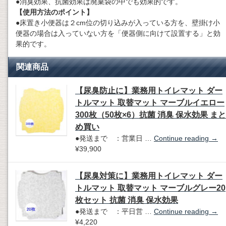
●消臭効果、抗菌効果は廃棄袋の中でも効果的です。
【使用方法のポイント】
●床置き小便器は２cm位の切り込みが入っている方を、壁掛け小
便器の場合は入っていない方を「便器側に向けて設置する」と効
果的です。
関連商品
【尿臭防止に】業務用トイレマット ダー
トルマット 取替マット マーブルイエロー
300枚（50枚×6）抗菌 消臭 保水効果 まと
め買い
●発送まで ：営業日 …
Continue reading
→
¥39,900
【尿臭対策に】業務用トイレマット ダー
トルマット 取替マット マーブルグレー20
枚セット 抗菌 消臭 保水効果
●発送まで ：平日営 …
Continue reading
→
¥4,220