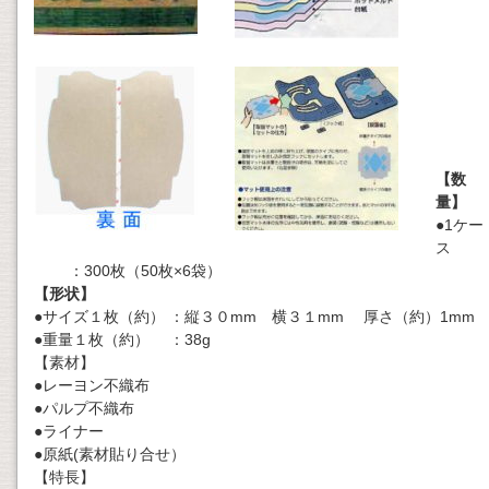
【数
量】
●1ケー
ス
：300枚（50枚×6袋）
【形状】
●サイズ１枚（約） ：縦３０mm 横３１mm 厚さ（約）1mm
●重量１枚（約） ：38g
【素材】
●レーヨン不織布
●パルプ不織布
●ライナー
●原紙(素材貼り合せ）
【特長】