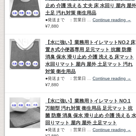
止め 介護 洗える 丈夫 床 水回り 屋内 屋
土足 汚れ対策 衛生用品
●発送まで ：営業日 …
Continue reading
→
¥7,880
【水に強い】業務用トイレマットNO.2 床
置き式小便器専用 足元マット 抗菌 防塵
消臭 保水 滑り止め 介護 洗える 床マット
水回りマット 屋内 屋外 土足マット 汚れ
対策 衛生用品
●発送まで ：営業日 …
Continue reading
→
¥7,880
【水に強い】業務用トイレマット NO.1
万能型 汚れ対策 衛生用品 足元マット 抗
菌 防塵 消臭 保水 滑り止め 介護 洗える 
回りマット 屋内 屋外 土足マット
●発送まで ：営業日 …
Continue reading
→