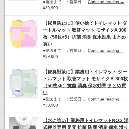
●発送まで ：営業日 …
Continue reading
→
¥39,900
【尿臭防止に】使い捨てトイレマット ダ
ートルマット 取替マット モザイクA 300
枚（50枚×6）抗菌 消臭 保水効果 まとめ
買い
●発送まで ：営業日 …
Continue reading
→
¥39,900
【尿臭対策に】業務用トイレマット ダー
トルマット 取替マット モザイクＢ 300枚
（50枚×6）抗菌 消臭 保水効果 まとめ買
い
●発送まで ：営業日 …
Continue reading
→
¥39,900
【水に強い】業務用トイレマットNO.3 洋
式便器専用 足元 抗菌 防塵 消臭 保水 滑り