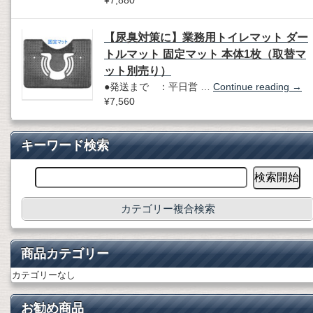
¥7,880
【尿臭対策に】業務用トイレマット ダー
トルマット 固定マット 本体1枚（取替マ
ット別売り）
●発送まで ：平日営 …
Continue reading
→
¥7,560
キーワード検索
カテゴリー複合検索
商品カテゴリー
カテゴリーなし
お勧め商品