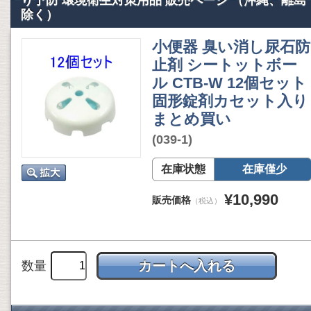
り予防 環境衛生対策用品 販売ページ （沖縄、離島
除く）
小便器 臭い消し尿石防
止剤 シートットボー
ル CTB-W 12個セット
固形錠剤カセット入り
まとめ買い
(039-1)
在庫状態
在庫僅少
¥10,990
販売価格
（税込）
数量