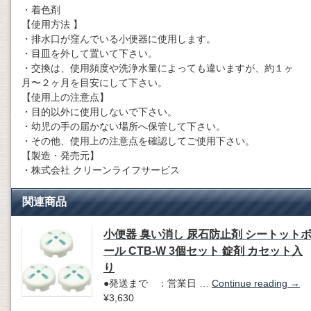
・着色剤
【使用方法 】
・排水口が窪んでいる小便器に使用します。
・目皿を外して置いて下さい。
・交換は、使用頻度や洗浄水量によっても違いますが、約１ヶ
月〜２ヶ月を目安にして下さい。
【使用上の注意点】
・目的以外に使用しないで下さい。
・幼児の手の届かない場所へ保管して下さい。
・その他、使用上の注意点を確認してご使用下さい。
【製造・発売元】
・株式会社 クリーンライフサービス
関連商品
小便器 臭い消し 尿石防止剤 シートット
ール CTB-W 3個セット 錠剤 カセット入
り
●発送まで ：営業日 …
Continue reading
→
¥3,630