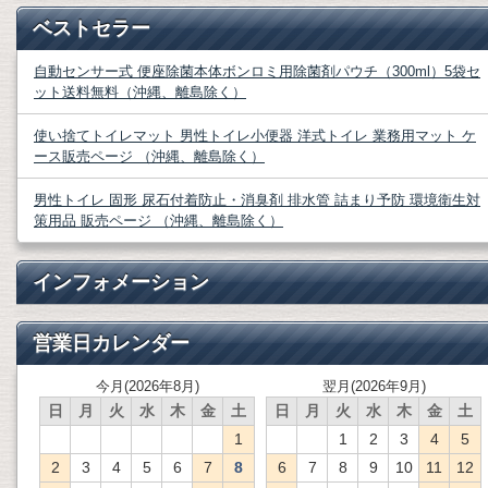
ベストセラー
自動センサー式 便座除菌本体ボンロミ用除菌剤パウチ（300ml）5袋セ
ット送料無料（沖縄、離島除く）
使い捨てトイレマット 男性トイレ小便器 洋式トイレ 業務用マット ケ
ース販売ページ （沖縄、離島除く）
男性トイレ 固形 尿石付着防止・消臭剤 排水管 詰まり予防 環境衛生対
策用品 販売ページ （沖縄、離島除く）
インフォメーション
営業日カレンダー
今月(2026年8月)
翌月(2026年9月)
日
月
火
水
木
金
土
日
月
火
水
木
金
土
1
1
2
3
4
5
2
3
4
5
6
7
8
6
7
8
9
10
11
12