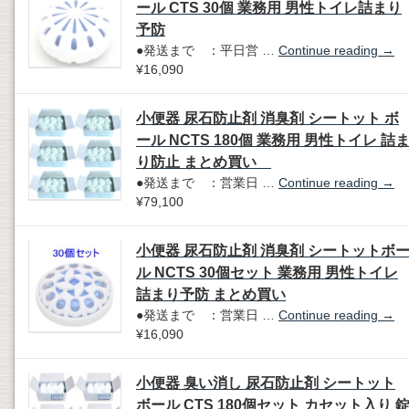
ール CTS 30個 業務用 男性トイレ詰まり
予防
●発送まで ：平日営 …
Continue reading
→
¥16,090
小便器 尿石防止剤 消臭剤 シートット ボ
ール NCTS 180個 業務用 男性トイレ 詰
り防止 まとめ買い
●発送まで ：営業日 …
Continue reading
→
¥79,100
小便器 尿石防止剤 消臭剤 シートットボ
ル NCTS 30個セット 業務用 男性トイレ
詰まり予防 まとめ買い
●発送まで ：営業日 …
Continue reading
→
¥16,090
小便器 臭い消し 尿石防止剤 シートット
ボール CTS 180個セット カセット入り 