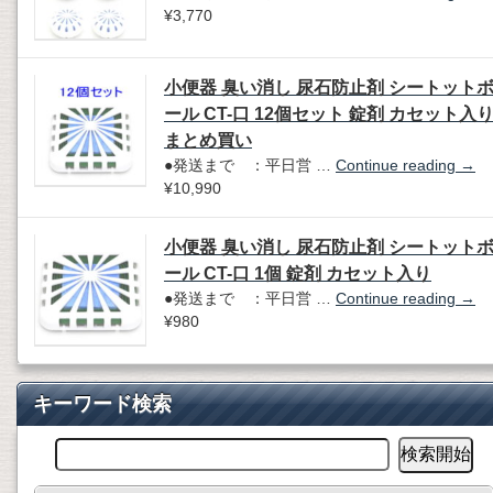
¥3,770
小便器 臭い消し 尿石防止剤 シートット
ール CT-口 12個セット 錠剤 カセット入
まとめ買い
●発送まで ：平日営 …
Continue reading
→
¥10,990
小便器 臭い消し 尿石防止剤 シートット
ール CT-口 1個 錠剤 カセット入り
●発送まで ：平日営 …
Continue reading
→
¥980
キーワード検索