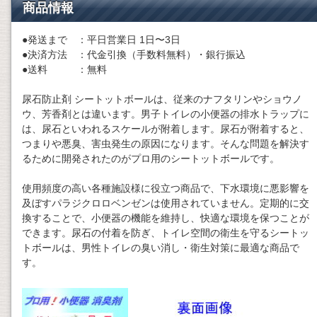
商品情報
●発送まで ：平日営業日 1日〜3日
●決済方法 ：代金引換（手数料無料）・銀行振込
●送料 ：無料
尿石防止剤 シートットボールは、従来のナフタリンやショウノ
ウ、芳香剤とは違います。男子トイレの小便器の排水トラップに
は、尿石といわれるスケールが附着します。尿石が附着すると、
つまりや悪臭、害虫発生の原因になります。そんな問題を解決す
るために開発されたのがプロ用のシートットボールです。
使用頻度の高い各種施設様に役立つ商品で、下水環境に悪影響を
及ぼすパラジクロロベンゼンは使用されていません。定期的に交
換することで、小便器の機能を維持し、快適な環境を保つことが
できます。尿石の付着を防ぎ、トイレ空間の衛生を守るシートッ
トボールは、男性トイレの臭い消し・衛生対策に最適な商品で
す。