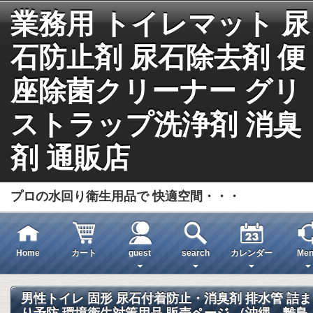
業務用 トイレマット 尿
石防止剤 尿石除去剤 便
座除菌クリーナー グリ
ストラップ洗浄剤 消臭
剤 通販店
プロの水回り衛生用品で 快適空間・・・
Home
カート
guest
search
カレンダー
Men
男性トイレ 固形 尿石付着防止・消臭剤 排水管 詰ま