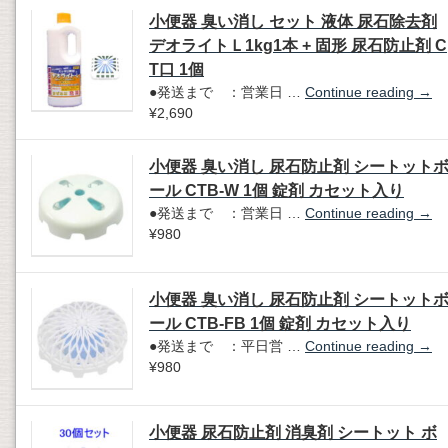
小便器 臭い消し セット 液体 尿石除去剤
デオライトＬ1kg1本 + 固形 尿石防止剤 C
T口 1個
●発送まで ：営業日 …
Continue reading
→
¥2,690
小便器 臭い消し 尿石防止剤 シートット
ール CTB-W 1個 錠剤 カセット入り
●発送まで ：営業日 …
Continue reading
→
¥980
小便器 臭い消し 尿石防止剤 シートット
ール CTB-FB 1個 錠剤 カセット入り
●発送まで ：平日営 …
Continue reading
→
¥980
小便器 尿石防止剤 消臭剤 シートット ボ