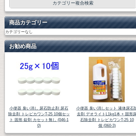
カテゴリー複合検索
商品カテゴリー
カテゴリーなし
お勧め商品
小便器 臭い消し 尿石防止剤 尿石
小便器 臭い消しセット 液体尿石
除去剤 トレピカワンT-25 10個セッ
去剤 デオライトL1kg1本 + 固形
ト 固形 錠剤 カセット無し (046-1
石除去剤 トレピカワンT-25 10
0)
個 (060-3)